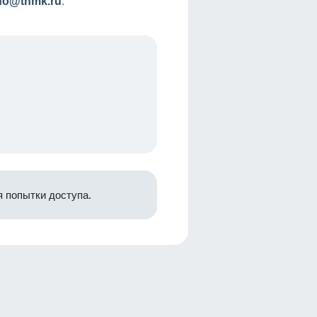
nfo@tnmk.ru
.
 попытки доступа.