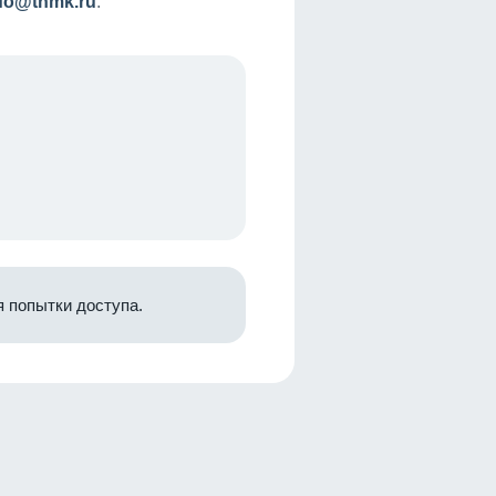
nfo@tnmk.ru
.
 попытки доступа.