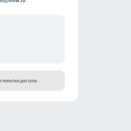
nfo@tnmk.ru
.
 попытки доступа.