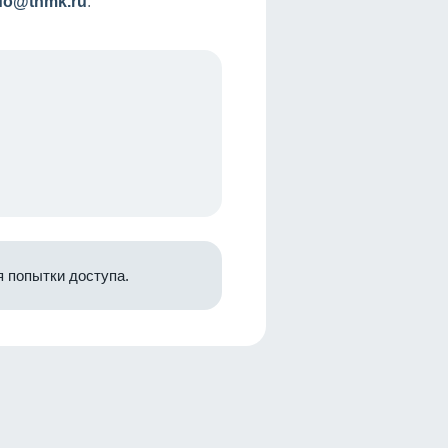
nfo@tnmk.ru
.
 попытки доступа.