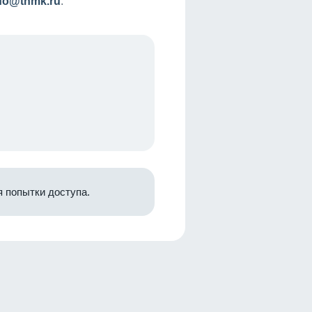
nfo@tnmk.ru
.
 попытки доступа.