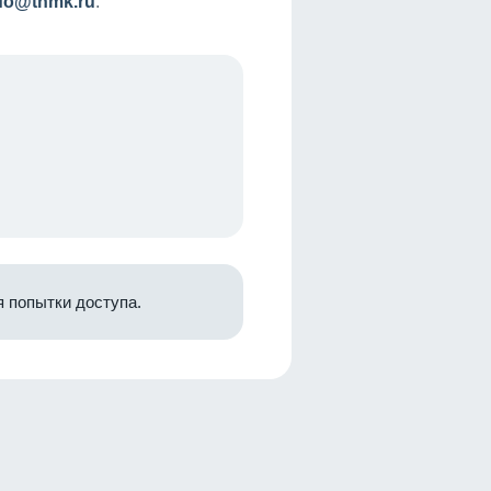
nfo@tnmk.ru
.
 попытки доступа.