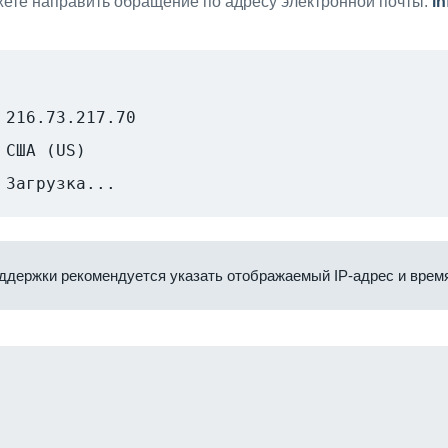
ете направить обращение по адресу электронной почты:
i
216.73.217.70
США (US)
Загрузка...
ддержки рекомендуется указать отображаемый IP-адрес и время