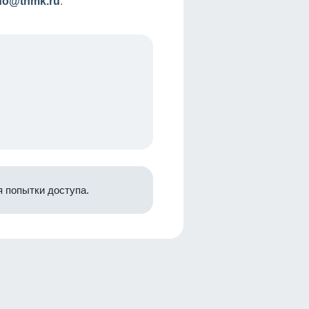
nfo@tnmk.ru
.
 попытки доступа.