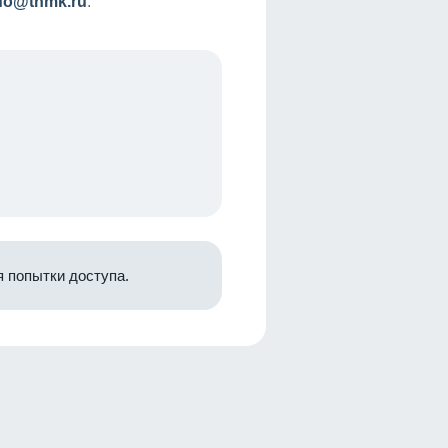
nfo@tnmk.ru
.
 попытки доступа.